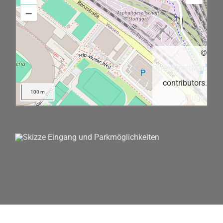
–
©
OpenStreetMap
contributors.
100 m
Plugin